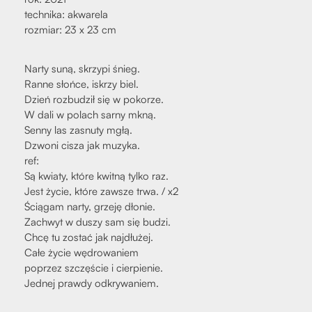
tech­ni­ka: akwa­re­la
roz­miar: 23 x 23 cm
Nar­ty suną, skrzy­pi śnieg.
Ran­ne słoń­ce, iskrzy biel.
Dzień roz­bu­dził się w poko­rze.
W dali w polach sar­ny mkną.
Sen­ny las zasnu­ty mgłą.
Dzwo­ni cisza jak muzy­ka.
ref:
Są kwia­ty, któ­re kwit­ną tyl­ko raz.
Jest życie, któ­re zawsze trwa. / x2
Ścią­gam nar­ty, grze­ję dło­nie.
Zachwyt w duszy sam się budzi.
Chcę tu zostać jak naj­dłu­żej.
Całe życie wędro­wa­niem
poprzez szczę­ście i cier­pie­nie.
Jed­nej praw­dy odkry­wa­niem.