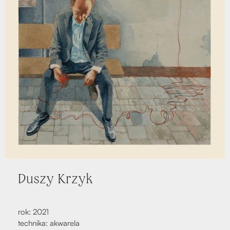
Duszy Krzyk
rok: 2021
tech­ni­ka: akwa­re­la