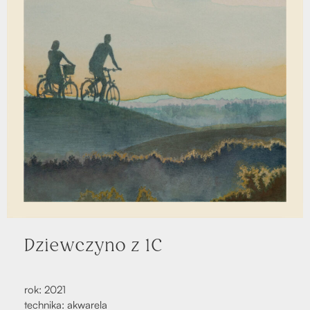
Dziew­czy­no z 1C
rok: 2021
tech­ni­ka: akwa­re­la