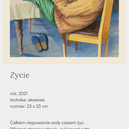
Życie
rok: 2021
tech­ni­ka: akwa­re­la
roz­miar: 23 x 23 cm
Cał­kiem nie­po­waż­nie wolę cza­sem żyć.
Włą­czyć sto­per w gło­wie, wylu­zo­wać rytm.