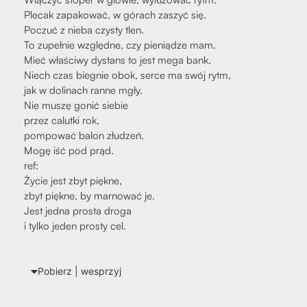
Ple­cak zapa­ko­wać, w górach zaszyć się.
Poczuć z nie­ba czy­sty tlen.
To zupeł­nie względ­ne, czy pie­nią­dze mam.
Mieć wła­ści­wy dystans to jest mega bank.
Niech czas bie­gnie obok, ser­ce ma swój rytm,
jak w doli­nach ran­ne mgły.
Nie muszę gonić sie­bie
przez calut­ki rok,
pom­po­wać balon złu­dzeń.
Mogę iść pod prąd.
ref:
Życie jest zbyt pięk­ne,
zbyt pięk­ne, by mar­no­wać je.
Jest jed­na pro­sta dro­ga
i tyl­ko jeden pro­sty cel.
Pobierz | wes­przyj