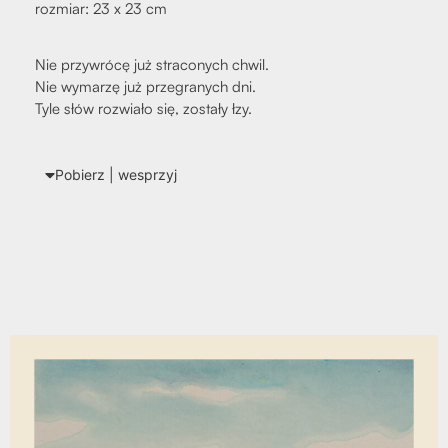
roz­miar: 23 x 23 cm
Nie przy­wró­cę już stra­co­nych chwil.
Nie wyma­rzę już prze­gra­nych dni.
Tyle słów roz­wia­ło się, zosta­ły łzy.
Pobierz | wes­przyj