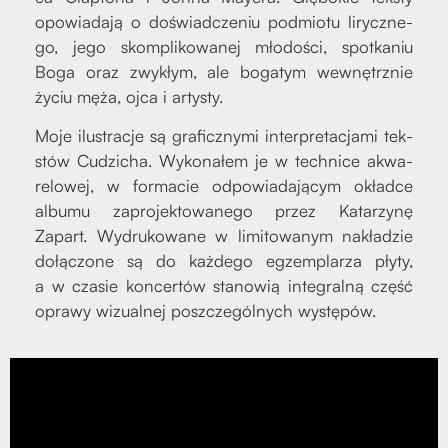
opo­wia­da­ją o doświad­cze­niu pod­mio­tu lirycz­ne­
go, jego skom­pli­ko­wa­nej mło­do­ści, spo­tka­niu
Boga oraz zwy­kłym, ale boga­tym wewnętrz­nie
życiu męża, ojca i arty­sty.
Moje ilu­stra­cje są gra­ficz­ny­mi inter­pre­ta­cja­mi tek­
stów Cudzi­cha. Wyko­na­łem je w tech­ni­ce akwa­
re­lo­wej, w for­ma­cie odpo­wia­da­ją­cym okład­ce
albu­mu zapro­jek­to­wa­ne­go przez Kata­rzy­nę
Zapart. Wydru­ko­wa­ne w limi­to­wa­nym nakła­dzie
dołą­czo­ne są do każ­de­go egzem­pla­rza pły­ty,
a w cza­sie kon­cer­tów sta­no­wią inte­gral­ną część
opra­wy wizu­al­nej poszcze­gól­nych wystę­pów.