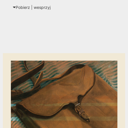
Pobierz | wes­przyj