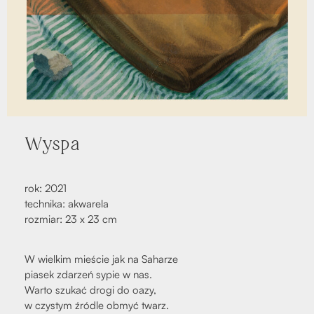
Wyspa
rok: 2021
tech­ni­ka: akwa­re­la
roz­miar: 23 x 23 cm
W wiel­kim mie­ście jak na Saha­rze
pia­sek zda­rzeń sypie w nas.
War­to szu­kać dro­gi do oazy,
w czy­stym źró­dle obmyć twarz.