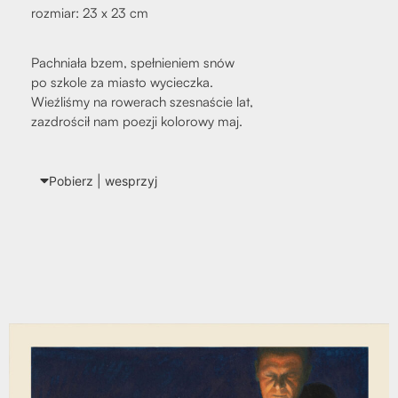
roz­miar: 23 x 23 cm
Pach­nia­ła bzem, speł­nie­niem snów
po szko­le za mia­sto wyciecz­ka.
Wieź­li­śmy na rowe­rach szes­na­ście lat,
zazdro­ścił nam poezji kolo­ro­wy maj.
Pobierz | wes­przyj