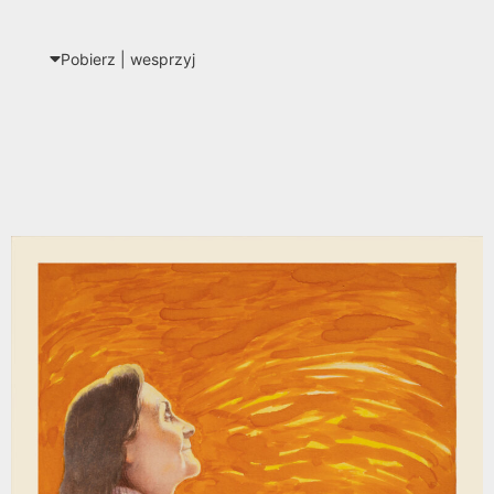
Pobierz | wes­przyj