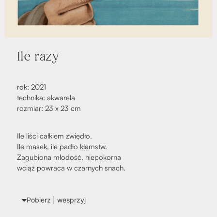
Ile razy
rok: 2021
tech­ni­ka: akwa­re­la
roz­miar: 23 x 23 cm
Ile liści cał­kiem zwię­dło.
Ile masek, ile padło kłamstw.
Zagu­bio­na mło­dość, nie­po­kor­na
wciąż powra­ca w czar­nych snach.
Pobierz | wes­przyj