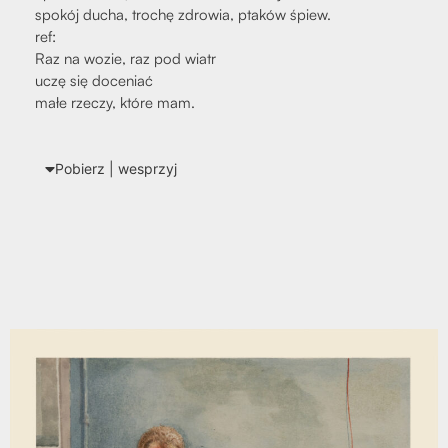
spo­kój ducha, tro­chę zdro­wia, pta­ków śpiew.
ref:
Raz na wozie, raz pod wiatr
uczę się doce­niać
małe rze­czy, któ­re mam.
Pobierz | wes­przyj