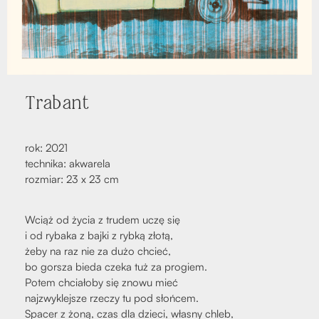
Tra­bant
rok: 2021
tech­ni­ka: akwa­re­la
roz­miar: 23 x 23 cm
Wciąż od życia z tru­dem uczę się
i od ryba­ka z baj­ki z ryb­ką zło­tą,
żeby na raz nie za dużo chcieć,
bo gor­sza bie­da cze­ka tuż za pro­giem.
Potem chcia­ło­by się zno­wu mieć
naj­zwy­klej­sze rze­czy tu pod słoń­cem.
Spa­cer z żoną, czas dla dzie­ci, wła­sny chleb,