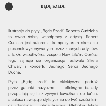
BĘDĘ SZEDŁ
Ilu­stra­cje do pły­ty „Będę Szedł” Rober­ta Cudzi­cha
to owoc ści­słej współ­pra­cy z arty­stą. Robert
Cudzich jest auto­rem i kom­po­zy­to­rem oko­ło stu
pio­se­nek wyko­ny­wa­nych przez zna­nych arty­stów,
a tak­że współ­twór­cą zespo­łu New Life’m. Oprócz
tego zaj­mu­je się orga­ni­za­cją festi­wa­lu Stre­fa
Chwa­ły i kon­cer­tu Jed­ne­go Ser­ca Jed­ne­go
Ducha.
Pły­ta „Będę szedł” to eklek­tycz­na podróż
przez gatun­ki muzycz­ne – reflek­syj­ne bal­la­dy
prze­pla­ta­ją się tu z żywy­mi kawał­ka­mi do tań­ca,
a całość nawią­zu­je sty­li­stycz­nie do twór­czo­ści Eri­
ca Clap­to­na i Joh­na May­era. Głę­bo­kie tek­sty