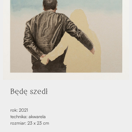
Będę szedł
rok: 2021
tech­ni­ka: akwa­re­la
roz­miar: 23 x 23 cm