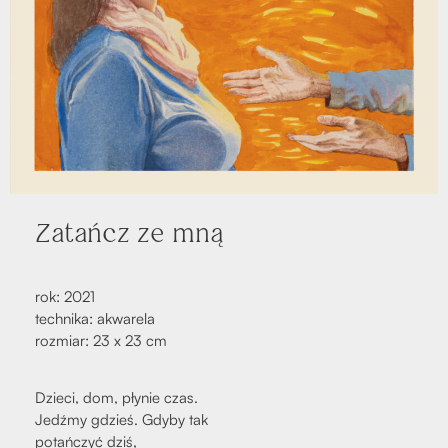
Zatańcz ze mną
rok: 2021
tech­ni­ka: akwa­re­la
roz­miar: 23 x 23 cm
Dzie­ci, dom, pły­nie czas.
Jedź­my gdzieś. Gdy­by tak
potań­czyć dziś,