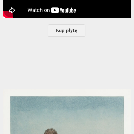
Kup pły­tę