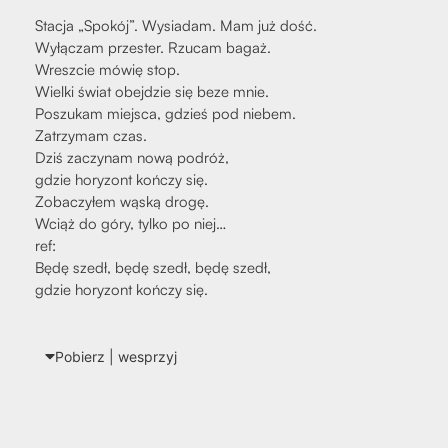
Sta­cja „Spo­kój”. Wysia­dam. Mam już dość.
Wyłą­czam prze­ster. Rzu­cam bagaż.
Wresz­cie mówię stop.
Wiel­ki świat obej­dzie się beze mnie.
Poszu­kam miej­sca, gdzieś pod nie­bem.
Zatrzy­mam czas.
Dziś zaczy­nam nową podróż,
gdzie hory­zont koń­czy się.
Zoba­czy­łem wąską dro­gę.
Wciąż do góry, tyl­ko po niej…
ref:
Będę szedł, będę szedł, będę szedł,
gdzie hory­zont koń­czy się.
Pobierz | wes­przyj