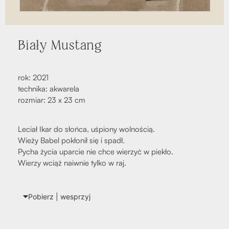
Bia­ły Mustang
rok: 2021
tech­ni­ka: akwa­re­la
roz­miar: 23 x 23 cm
Leciał Ikar do słoń­ca, uśpio­ny wol­no­ścią.
Wie­ży Babel pokło­nił się i spadł.
Pycha życia upar­cie nie chce wie­rzyć w pie­kło.
Wie­rzy wciąż naiw­nie tyl­ko w raj.
Pobierz | wes­przyj