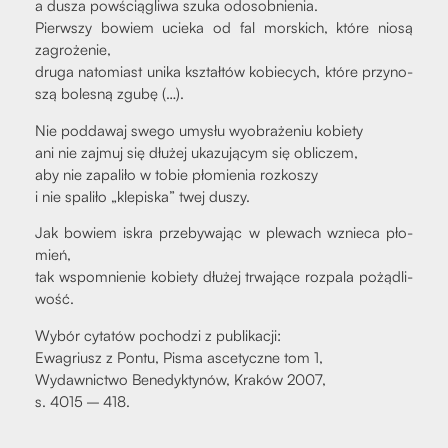
a dusza powścią­gli­wa szu­ka odosob­nie­nia.
Pierw­szy bowiem ucie­ka od fal mor­skich, któ­re nio­są
zagro­że­nie,
dru­ga nato­miast uni­ka kształ­tów kobie­cych, któ­re przy­no­
szą bole­sną zgu­bę (…).
Nie pod­da­waj swe­go umy­słu wyobra­że­niu kobie­ty
ani nie zaj­muj się dłu­żej uka­zu­ją­cym się obli­czem,
aby nie zapa­li­ło w tobie pło­mie­nia roz­ko­szy
i nie spa­li­ło „kle­pi­ska” twej duszy.
Jak bowiem iskra prze­by­wa­jąc w ple­wach wznie­ca pło­
mień,
tak wspo­mnie­nie kobie­ty dłu­żej trwa­ją­ce roz­pa­la pożą­dli­
wość.
Wybór cyta­tów pocho­dzi z publi­ka­cji:
Ewa­griusz z Pon­tu, Pisma asce­tycz­ne tom 1,
Wydaw­nic­two Bene­dyk­ty­nów, Kra­ków 2007,
s. 4015 – 418.