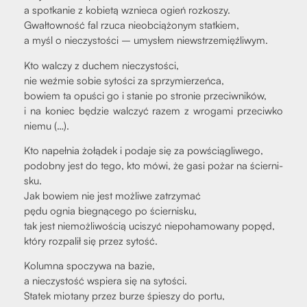
a spo­tka­nie z kobie­tą wznie­ca ogień roz­ko­szy.
Gwał­tow­ność fal rzu­ca nie­ob­cią­żo­nym stat­kiem,
a myśl o nie­czy­sto­ści – umy­słem nie­wstrze­mięź­li­wym.
Kto wal­czy z duchem nie­czy­sto­ści,
nie weź­mie sobie syto­ści za sprzy­mie­rzeń­ca,
bowiem ta opu­ści go i sta­nie po stro­nie prze­ciw­ni­ków,
i na koniec będzie wal­czyć razem z wro­ga­mi prze­ciw­ko
nie­mu (…).
Kto napeł­nia żołą­dek i poda­je się za powścią­gli­we­go,
podob­ny jest do tego, kto mówi, że gasi pożar na ścier­ni­
sku.
Jak bowiem nie jest moż­li­we zatrzy­mać
pędu ognia bie­gną­ce­go po ścier­ni­sku,
tak jest nie­moż­li­wo­ścią uci­szyć nie­po­ha­mo­wa­ny popęd,
któ­ry roz­pa­lił się przez sytość.
Kolum­na spo­czy­wa na bazie,
a nie­czy­stość wspie­ra się na syto­ści.
Sta­tek mio­ta­ny przez burze śpie­szy do por­tu,