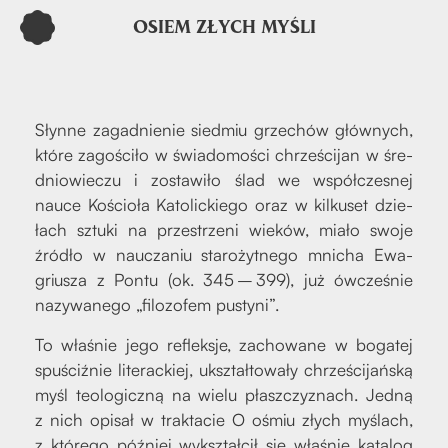
OSIEM ZŁYCH MYŚLI
Słyn­ne zagad­nie­nie sied­miu grze­chów głów­nych,
któ­re zago­ści­ło w świa­do­mo­ści chrze­ści­jan w śre­
dnio­wie­czu i zosta­wi­ło ślad we współ­cze­snej
nauce Kościo­ła Kato­lic­kie­go oraz w kil­ku­set dzie­
łach sztu­ki na prze­strze­ni wie­ków, mia­ło swo­je
źró­dło w naucza­niu sta­ro­żyt­ne­go mni­cha Ewa­
griu­sza z Pon­tu (ok. 345 – 399), już ówcze­śnie
nazy­wa­ne­go „filo­zo­fem pusty­ni”.
To wła­śnie jego reflek­sje, zacho­wa­ne w boga­tej
spu­ściź­nie lite­rac­kiej, ukształ­to­wa­ły chrze­ści­jań­ską
myśl teo­lo­gicz­ną na wie­lu płasz­czy­znach. Jed­ną
z nich opi­sał w trak­ta­cie O ośmiu złych myślach,
z któ­re­go póź­niej wykształ­cił się wła­śnie kata­log