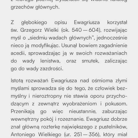
grze­chów głów­nych.
Z głę­bo­kie­go opi­su Ewa­griu­sza korzy­stał
św. Grze­gorz Wiel­ki (ok. 540 – 604), roz­wi­ja­jąc
myśl o „sied­miu wadach głów­nych”, jed­no­cze­śnie
nie­co ją mody­fi­ku­jąc. Usu­nął bowiem zagad­nie­nie
ace­dii, spro­wa­dza­jąc ją w swo­ich roz­wa­ża­niach
do wady leni­stwa, oraz smu­tek, zali­cza­jąc
go do wady zazdro­ści.
Isto­tą roz­wa­żań Ewa­griu­sza nad ośmio­ma zły­mi
myśla­mi spro­wa­dza się do tego, że czło­wiek bez­
myśl­ny i nie­roz­trop­ny nie sta­wia opo­ru przy­cho­
dzą­cym z zewnątrz wyobra­że­niom i poku­som.
Prze­ni­ka­ją go więc nie­ustan­nie, zabu­rza­jąc
wewnętrz­ny pokój i roze­zna­nie. Ewa­griusz dobrze
znał głów­ną roz­ter­kę naj­więk­sze­go z pustel­ni­ków,
Anto­nie­go Wiel­kie­go (ur. 251 – 356), któ­ry miał