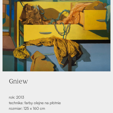
Gniew
rok: 2013
tech­ni­ka: far­by olej­ne na płót­nie
roz­miar: 125 x 160 cm