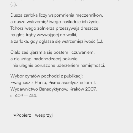
(…).
Dusza żar­ło­ka liczy wspo­mnie­nia męczen­ni­ków,
a dusza wstrze­mięź­li­we­go naśla­du­je ich życie.
Tchórz­li­we­go żoł­nie­rza prze­szy­wa­ją dresz­cze
na głos trą­by wzy­wa­ją­cej do wal­ki,
a żar­ło­ka, gdy ogła­sza się wstrze­mięź­li­wość (…).
Cia­ło zaś ujarz­mia się postem i czu­wa­niem,
a nie ustą­pi nad­cho­dzą­cej poku­sie
i nie ule­gnie poru­szo­ne ude­rze­niem namięt­no­ści.
Wybór cyta­tów pocho­dzi z publi­ka­cji:
Ewa­griusz z Pon­tu, Pisma asce­tycz­ne tom 1,
Wydaw­nic­two Bene­dyk­ty­nów, Kra­ków 2007,
s. 409 – 414.
Pobierz | wes­przyj