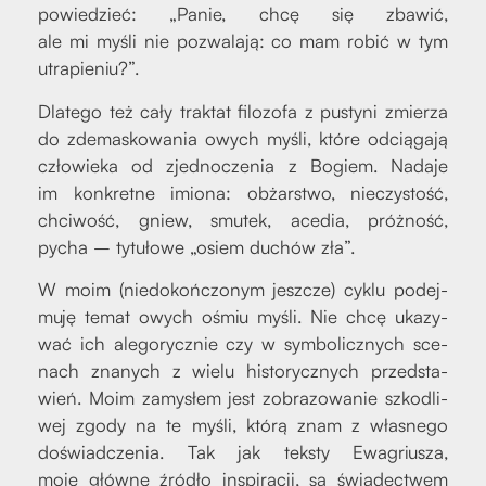
powie­dzieć: „Panie, chcę się zba­wić,
ale mi myśli nie pozwa­la­ją: co mam robić w tym
utra­pie­niu?”.
Dla­te­go też cały trak­tat filo­zo­fa z pusty­ni zmie­rza
do zde­ma­sko­wa­nia owych myśli, któ­re odcią­ga­ją
czło­wie­ka od zjed­no­cze­nia z Bogiem. Nada­je
im kon­kret­ne imio­na: obżar­stwo, nie­czy­stość,
chci­wość, gniew, smu­tek, ace­dia, próż­ność,
pycha – tytu­ło­we „osiem duchów zła”.
W moim (nie­do­koń­czo­nym jesz­cze) cyklu podej­
mu­ję temat owych ośmiu myśli. Nie chcę uka­zy­
wać ich ale­go­rycz­nie czy w sym­bo­licz­nych sce­
nach zna­nych z wie­lu histo­rycz­nych przed­sta­
wień. Moim zamy­słem jest zobra­zo­wa­nie szko­dli­
wej zgo­dy na te myśli, któ­rą znam z wła­sne­go
doświad­cze­nia. Tak jak tek­sty Ewa­griu­sza,
moje głów­ne źró­dło inspi­ra­cji, są świa­dec­twem