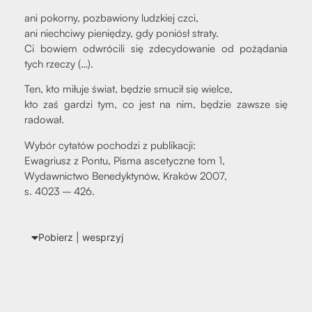
ani pokor­ny, pozba­wio­ny ludz­kiej czci,
ani nie­chci­wy pie­nię­dzy, gdy poniósł stra­ty.
Ci bowiem odwró­ci­li się zde­cy­do­wa­nie od pożą­da­nia
tych rze­czy (…).
Ten, kto miłu­je świat, będzie smu­cił się wiel­ce,
kto zaś gar­dzi tym, co jest na nim, będzie zawsze się
rado­wał.
Wybór cyta­tów pocho­dzi z publi­ka­cji:
Ewa­griusz z Pon­tu, Pisma asce­tycz­ne tom 1,
Wydaw­nic­two Bene­dyk­ty­nów, Kra­ków 2007,
s. 4023 – 426.
Pobierz | wes­przyj