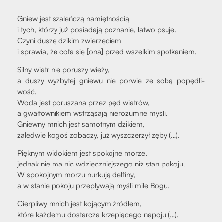
Gniew jest sza­leń­czą namięt­no­ścią
i tych, któ­rzy już posia­da­ją pozna­nie, łatwo psu­je.
Czy­ni duszę dzi­kim zwie­rzę­ciem
i spra­wia, że cofa się [ona] przed wszel­kim spo­tka­niem.
Sil­ny wiatr nie poru­szy wie­ży,
a duszy wyzby­tej gnie­wu nie porwie ze sobą popę­dli­
wość.
Woda jest poru­sza­na przez pęd wia­trów,
a gwał­tow­ni­kiem wstrzą­sa­ją nie­ro­zum­ne myśli.
Gniew­ny mnich jest samot­nym dzi­kiem,
zale­d­wie kogoś zoba­czy, już wyszcze­rzył zęby (…).
Pięk­nym wido­kiem jest spo­koj­ne morze,
jed­nak nie ma nic wdzięcz­niej­sze­go niż stan poko­ju.
W spo­koj­nym morzu nur­ku­ją del­fi­ny,
a w sta­nie poko­ju prze­pły­wa­ją myśli miłe Bogu.
Cier­pli­wy mnich jest koją­cym źró­dłem,
któ­re każ­de­mu dostar­cza krze­pią­ce­go napo­ju (…).