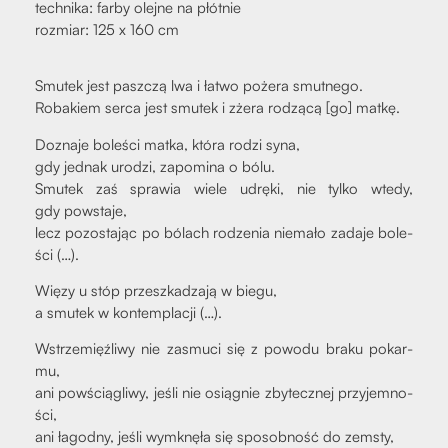
tech­ni­ka: far­by olej­ne na płót­nie
roz­miar: 125 x 160 cm
Smu­tek jest pasz­czą lwa i łatwo poże­ra smut­ne­go.
Roba­kiem ser­ca jest smu­tek i zże­ra rodzą­cą [go] mat­kę.
Dozna­je bole­ści mat­ka, któ­ra rodzi syna,
gdy jed­nak uro­dzi, zapo­mi­na o bólu.
Smu­tek zaś spra­wia wie­le udrę­ki, nie tyl­ko wte­dy,
gdy powsta­je,
lecz pozo­sta­jąc po bólach rodze­nia nie­ma­ło zada­je bole­
ści (…).
Wię­zy u stóp prze­szka­dza­ją w bie­gu,
a smu­tek w kon­tem­pla­cji (…).
Wstrze­mięź­li­wy nie zasmu­ci się z powo­du bra­ku pokar­
mu,
ani powścią­gli­wy, jeśli nie osią­gnie zby­tecz­nej przy­jem­no­
ści,
ani łagod­ny, jeśli wymknę­ła się spo­sob­ność do zemsty,