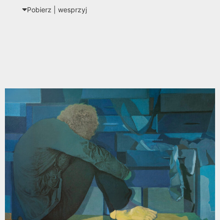
Pobierz | wes­przyj