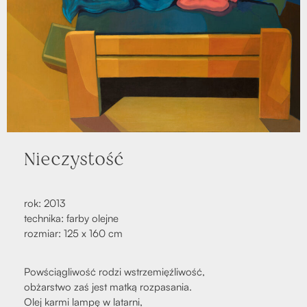
Nie­czy­stość
rok: 2013
tech­ni­ka: far­by olej­ne
roz­miar: 125 x 160 cm
Powścią­gli­wość rodzi wstrze­mięź­li­wość,
obżar­stwo zaś jest mat­ką roz­pa­sa­nia.
Olej kar­mi lam­pę w latar­ni,