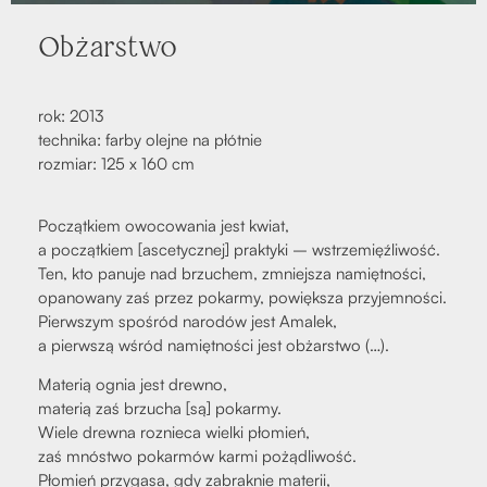
Obżar­stwo
rok: 2013
tech­ni­ka: far­by olej­ne na płót­nie
roz­miar: 125 x 160 cm
Począt­kiem owo­co­wa­nia jest kwiat,
a począt­kiem [asce­tycz­nej] prak­ty­ki – wstrze­mięź­li­wość.
Ten, kto panu­je nad brzu­chem, zmniej­sza namięt­no­ści,
opa­no­wa­ny zaś przez pokar­my, powięk­sza przy­jem­no­ści.
Pierw­szym spo­śród naro­dów jest Ama­lek,
a pierw­szą wśród namięt­no­ści jest obżar­stwo (…).
Mate­rią ognia jest drew­no,
mate­rią zaś brzu­cha [są] pokar­my.
Wie­le drew­na roz­nie­ca wiel­ki pło­mień,
zaś mnó­stwo pokar­mów kar­mi pożą­dli­wość.
Pło­mień przy­ga­sa, gdy zabrak­nie mate­rii,