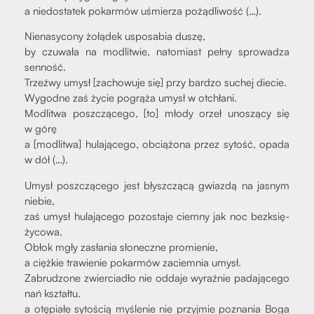
a nie­do­sta­tek pokar­mów uśmie­rza pożą­dli­wość (…).
Nie­na­sy­co­ny żołą­dek uspo­sa­bia duszę,
by czu­wa­ła na modli­twie, nato­miast peł­ny spro­wa­dza
sen­ność.
Trzeź­wy umysł [zacho­wu­je się] przy bar­dzo suchej die­cie.
Wygod­ne zaś życie pogrą­ża umysł w otchła­ni.
Modli­twa poszczą­ce­go, [to] mło­dy orzeł uno­szą­cy się
w górę
a [modli­twa] hula­ją­ce­go, obcią­żo­na przez sytość, opa­da
w dół (…).
Umysł poszczą­ce­go jest błysz­czą­cą gwiaz­dą na jasnym
nie­bie,
zaś umysł hula­ją­ce­go pozo­sta­je ciem­ny jak noc bez­k­się­
ży­co­wa.
Obłok mgły zasła­nia sło­necz­ne pro­mie­nie,
a cięż­kie tra­wie­nie pokar­mów zaciem­nia umysł.
Zabru­dzo­ne zwier­cia­dło nie odda­je wyraź­nie pada­ją­ce­go
nań kształ­tu.
a otę­pia­łe syto­ścią myśle­nie nie przyj­mie pozna­nia Boga