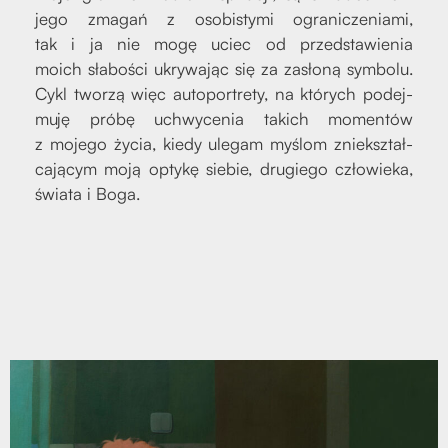
jego zma­gań z oso­bi­sty­mi ogra­ni­cze­nia­mi,
tak i ja nie mogę uciec od przed­sta­wie­nia
moich sła­bo­ści ukry­wa­jąc się za zasło­ną sym­bo­lu.
Cykl two­rzą więc auto­por­tre­ty, na któ­rych podej­
mu­ję pró­bę uchwy­ce­nia takich momen­tów
z moje­go życia, kie­dy ule­gam myślom znie­kształ­
ca­ją­cym moją opty­kę sie­bie, dru­gie­go czło­wie­ka,
świa­ta i Boga.