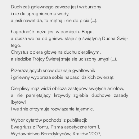
Duch zaś gniew­ne­go zawsze jest wzbu­rzo­ny
i nie da spra­gnio­ne­mu wody,
a jeśli nawet da, to męt­ną i nie do picia (…).
Łagod­ność męża jest w pamię­ci u Boga,
a dusza wol­na od gnie­wu sta­je się świą­ty­nią Ducha Świę­
te­go.
Chry­stus opie­ra gło­wę na duchu cier­pli­wym,
a sie­dzi­bą Trój­cy Świę­tej sta­je się uci­szo­ny umysł (…).
Prze­ra­ża­ją­cych snów dozna­je gwał­tow­nik
i gniew­ny wyobra­ża sobie napa­ści dzi­kich zwie­rząt.
Cier­pli­wy mąż widzi obli­cza zastę­pów świę­tych anio­łów,
a nie pamię­ta­ją­cy krzyw­dy zgłę­bia ducho­we zasa­dy
[bytów]
i we śnie otrzy­mu­je roz­wią­za­nie tajem­nic.
Wybór cyta­tów pocho­dzi z publi­ka­cji:
Ewa­griusz z Pon­tu, Pisma asce­tycz­ne tom 1,
Wydaw­nic­two Bene­dyk­ty­nów, Kra­ków 2007,